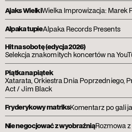
Ajaks Wielki
Wielka Improwizacja: Marek Po
Alpaka tupie
Alpaka Records Presents
Hit na sobotę (edycja 2026)
Selekcja znakomitych koncertów na YouTube
Piątka na piątek
Xatarata, Orkiestra Dnia Poprzedniego, P
Act / Jim Black
Fryderykowy matriks
Komentarz po gali 
Nie negocjować z wyobraźnią
Rozmowa z