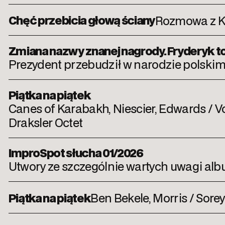
Chęć przebicia głową ściany
Rozmowa z K
Zmiana nazwy znanej nagrody. Fryderyk to
Prezydent przebudził w narodzie polskim
Piątka na piątek
Canes of Karabakh, Niescier, Edwards / V
Draksler Octet
ImproSpot słucha 01/2026
Utwory ze szczególnie wartych uwagi al
Piątka na piątek
Ben Bekele, Morris / Sorey