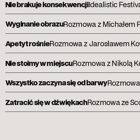
Nie brakuje konsekwencji
Idealistic Festi
Wyginanie obrazu
Rozmowa z Michałem F
Apetyt rośnie
Rozmowa z Jarosławem K
Nie stoimy w miejscu
Rozmowa z Nikolą K
Wszystko zaczyna się od barwy
Rozmowa z
Zatracić się w dźwiękach
Rozmowa ze Sco
Jedyny słuszny głos
Czy w Polsce w 2025 roku powinien wystę
Rosyjskiej?