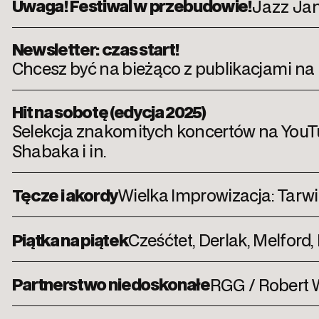
Uwaga! Festiwal w przebudowie!
Jazz Jan
Newsletter: czas start!
Chcesz być na bieżąco z publikacjami na 
Hit na sobotę (edycja 2025)
Selekcja znakomitych koncertów na YouTube
Shabaka i in.
Tęcze i akordy
Wielka Improwizacja: Tarwi
Piątka na piątek
Cześćtet, Derlak, Melford
Partnerstwo niedoskonałe
RGG / Robert 