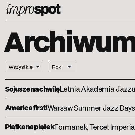
ImproSpot
Archiwu
Sojusze na chwilę
Letnia Akademia Jazzu: 
America first!
Warsaw Summer Jazz Days
Piątka na piątek
Formanek, Tercet Imperia