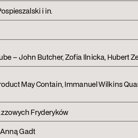
spieszalski i in.
 – John Butcher, Zofia Ilnicka, Hubert Zem
roduct May Contain, Immanuel Wilkins Quar
jazzowych Fryderyków
 Anną Gadt