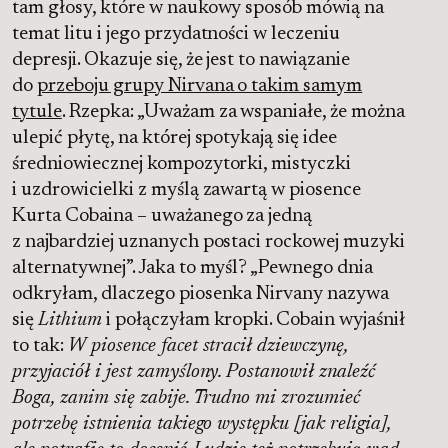
tam głosy, które w naukowy sposób mówią na
temat litu i jego przydatności w leczeniu
depresji. Okazuje się, że jest to nawiązanie
do
przeboju grupy Nirvana o takim samym
tytule
. Rzepka: „Uważam za wspaniałe, że można
ulepić płytę, na której spotykają się idee
średniowiecznej kompozytorki, mistyczki
i uzdrowicielki z myślą zawartą w piosence
Kurta Cobaina – uważanego za jedną
z najbardziej uznanych postaci rockowej muzyki
alternatywnej”. Jaka to myśl? „Pewnego dnia
odkryłam, dlaczego piosenka Nirvany nazywa
się
Lithium
i połączyłam kropki. Cobain wyjaśnił
to tak:
W piosence facet stracił dziewczynę,
przyjaciół i jest zamyślony. Postanowił znaleźć
Boga, zanim się zabije. Trudno mi zrozumieć
potrzebę istnienia takiego występku [jak religia],