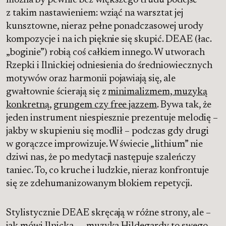
można by pewnie bez większego trudu podejść
z takim nastawieniem: wziąć na warsztat jej
kunsztowne, nieraz pełne ponadczasowej urody
kompozycje i na ich pięknie się skupić. DEAE (łac.
„boginie”) robią coś całkiem innego. W utworach
Rzepki i Ilnickiej odniesienia do średniowiecznych
motywów oraz harmonii pojawiają się, ale
gwałtownie ścierają się z
minimalizmem, muzyką
konkretną
,
grungem czy free jazzem
. Bywa tak, że
jeden instrument niespiesznie prezentuje melodię –
jakby w skupieniu się modlił – podczas gdy drugi
w gorączce improwizuje. W świecie „lithium” nie
dziwi nas, że po medytacji następuje szaleńczy
taniec. To, co kruche i ludzkie, nieraz konfrontuje
się ze zdehumanizowanym blokiem repetycji.
Stylistycznie DEAE skręcają w różne strony, ale –