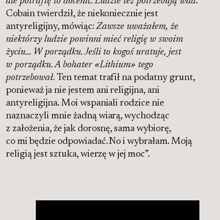
ale potrafię to docenić. Ludzie też potrzebują wad
.
Cobain twierdził, że niekoniecznie jest
antyreligijny, mówiąc:
Zawsze uważałem, że
niektórzy ludzie powinni mieć religię w swoim
życiu… W porządku. Jeśli to kogoś uratuje, jest
w porządku. A bohater «Lithium» tego
potrzebował.
Ten temat trafił na podatny grunt,
ponieważ ja nie jestem ani religijna, ani
antyreligijna. Moi wspaniali rodzice nie
naznaczyli mnie żadną wiarą, wychodząc
z założenia, że jak dorosnę, sama wybiorę,
co mi będzie odpowiadać. No i wybrałam. Moją
religią jest sztuka, wierzę w jej moc”.