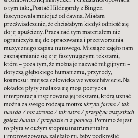
średniowiecznej mistyczki? Perkusistka opowiada
o tym tak: „Postać Hildegardy z Bingen
fascynowała mnie już od dawna. Miałam
przeświadczenie, że chciałabym kiedyś odnieść się
do jej spuścizny. Praca nad tym materiałem nie
ograniczyła się do opracowania i przetworzenia
muzycznego zapisu nutowego. Miesiące zajęło nam
zaznajamianie się z jej fascynującymi tekstami,
które – poza tym, że można je nazwać religijnymi –
dotyczą głębokiego humanizmu, przyrody,
kosmosu i miejsca człowieka we wszechświecie. Na
okładce płyty znalazła się moja poetycka
interpretacja inspirowana jej tekstami, którą uznać
można za swego rodzaju motto:
ukryta forma / tak
twarda / tak stroma / tak ostra / przepływ wszystkich
gałęzi świata / przyjdzie ci z pomocą
. Pomimo że jest
to płyta w dużym stopniu instrumentalna
i improwizowana, zależało mi, żeby podkreślić