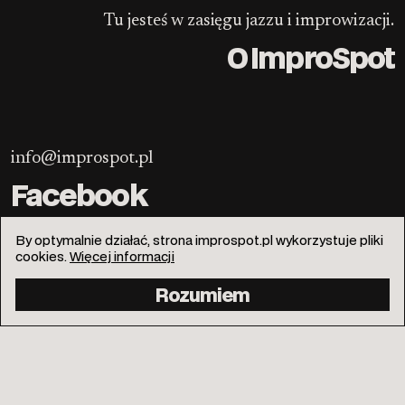
Tu jesteś w zasięgu jazzu i improwizacji.
O ImproSpot
info@improspot.pl
Facebook
Instagram
By optymalnie działać, strona improspot.pl wykorzystuje pliki
Kontakt
cookies.
Więcej informacji
Polityka prywatności
Rozumiem
Wspieraj