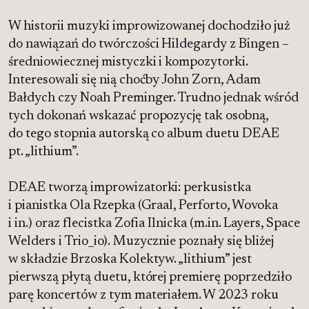
W historii muzyki improwizowanej dochodziło już
do nawiązań do twórczości Hildegardy z Bingen –
średniowiecznej mistyczki i kompozytorki.
Interesowali się nią choćby John Zorn, Adam
Bałdych czy Noah Preminger. Trudno jednak wśród
tych dokonań wskazać propozycję tak osobną,
do tego stopnia autorską co album duetu DEAE
pt. „lithium”.
DEAE tworzą improwizatorki: perkusistka
i pianistka Ola Rzepka (Graal, Perforto, Wovoka
i in.) oraz flecistka Zofia Ilnicka (m.in. Layers, Space
Welders i Trio_io). Muzycznie poznały się bliżej
w składzie Brzoska Kolektyw. „lithium” jest
pierwszą płytą duetu, której premierę poprzedziło
parę koncertów z tym materiałem. W 2023 roku