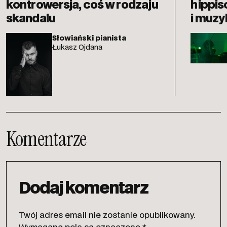
kontrowersja, coś w rodzaju
hippis
skandalu
i muzy
Słowiański pianista
Łukasz Ojdana
Komentarze
Dodaj komentarz
Twój adres email nie zostanie opublikowany.
Wymagane pola są oznaczone
*