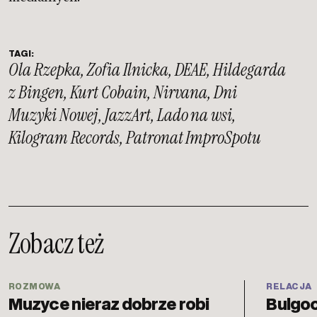
TAGI:
Ola Rzepka
,
Zofia Ilnicka
,
DEAE
,
Hildegarda
z Bingen
,
Kurt Cobain
,
Nirvana
,
Dni
Muzyki Nowej
,
JazzArt
,
Lado na wsi
,
Kilogram Records
,
Patronat ImproSpotu
Zobacz też
ROZMOWA
RELACJA
Muzyce nieraz dobrze robi
Bulgoc