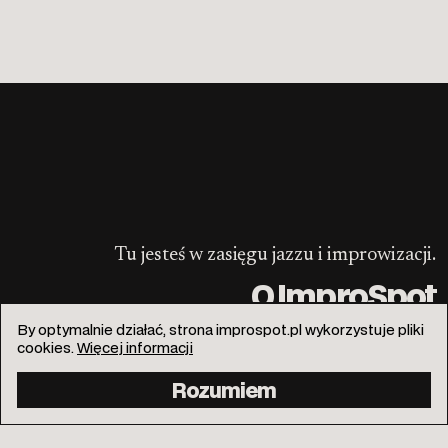
Tu jesteś w zasięgu jazzu i improwizacji.
O ImproSpot
By optymalnie działać, strona improspot.pl wykorzystuje pliki
cookies.
Więcej informacji
Rozumiem
info@improspot.pl
Facebook