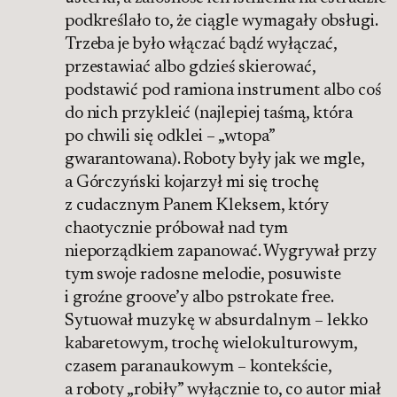
podkreślało to, że ciągle wymagały obsługi.
Trzeba je było włączać bądź wyłączać,
przestawiać albo gdzieś skierować,
podstawić pod ramiona instrument albo coś
do nich przykleić (najlepiej taśmą, która
po chwili się odklei – „wtopa”
gwarantowana). Roboty były jak we mgle,
a Górczyński kojarzył mi się trochę
z cudacznym Panem Kleksem, który
chaotycznie próbował nad tym
nieporządkiem zapanować. Wygrywał przy
tym swoje radosne melodie, posuwiste
i groźne groove’y albo pstrokate free.
Sytuował muzykę w absurdalnym – lekko
kabaretowym, trochę wielokulturowym,
czasem paranaukowym – kontekście,
a roboty „robiły” wyłącznie to, co autor miał