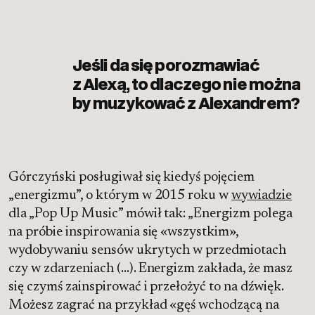
Jeśli da się porozmawiać
z Alexą, to dlaczego nie można
by muzykować z Alexandrem?
Górczyński posługiwał się kiedyś pojęciem
„energizmu”, o którym w 2015 roku w
wywiadzie
dla „Pop Up Music” mówił tak: „Energizm polega
na próbie inspirowania się «wszystkim»,
wydobywaniu sensów ukrytych w przedmiotach
czy w zdarzeniach (…). Energizm zakłada, że masz
się czymś zainspirować i przełożyć to na dźwięk.
Możesz zagrać na przykład «gęś wchodzącą na