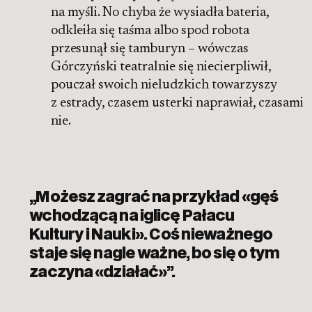
na myśli. No chyba że wysiadła bateria,
odkleiła się taśma albo spod robota
przesunął się tamburyn – wówczas
Górczyński teatralnie się niecierpliwił,
pouczał swoich nieludzkich towarzyszy
z estrady, czasem usterki naprawiał, czasami
nie.
„Możesz zagrać na przykład «gęś
wchodzącą na iglicę Pałacu
Kultury i Nauki». Coś nieważnego
staje się nagle ważne, bo się o tym
zaczyna «działać»”.