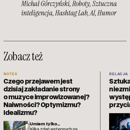
Michał Górczyński
,
Roboty
,
Sztuczna
inteligencja
,
Hashtag Lab
,
AI
,
Humor
Zobacz też
NOTES
RELACJA
Czego przejawem jest
Sztuk
dzisiaj zakładanie strony
niezmi
o muzyce improwizowanej?
występ
Naiwności? Optymizmu?
przyci
Idealizmu?
Umiem tylko…
Kilka zdań wstępnych na