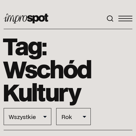
ImproSpot
Tag:
Wschód
Kultury