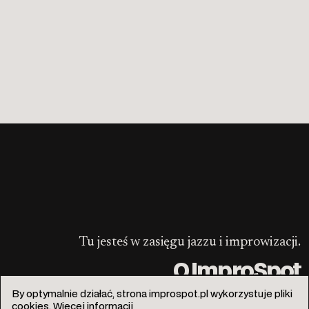
Tu jesteś w zasięgu jazzu i improwizacji.
O ImproSpot
By optymalnie działać, strona improspot.pl wykorzystuje pliki
cookies.
Więcej informacji