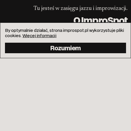
Tu jesteś w zasięgu jazzu i improwizacji.
O ImproSpot
By optymalnie działać, strona improspot.pl wykorzystuje pliki
cookies.
Więcej informacji
Rozumiem
info@improspot.pl
Facebook
Instagram
Kontakt
Polityka prywatności
Wspieraj