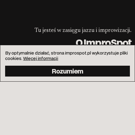
Tu jesteś w zasięgu jazzu i improwizacji.
O ImproSpot
By optymalnie działać, strona improspot.pl wykorzystuje pliki
cookies.
Więcej informacji
Rozumiem
info@improspot.pl
Facebook
Instagram
Kontakt
Polityka prywatności
Wspieraj