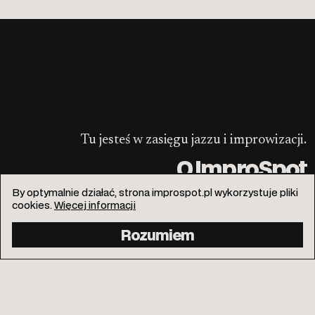
Tu jesteś w zasięgu jazzu i improwizacji.
O ImproSpot
By optymalnie działać, strona improspot.pl wykorzystuje pliki
cookies.
Więcej informacji
Rozumiem
info@improspot.pl
Facebook
Instagram