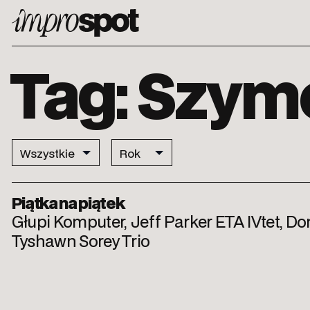
ImproSpot
Tag: Szym
Piątka na piątek
Głupi Komputer, Jeff Parker ETA IVtet, D
Tyshawn Sorey Trio