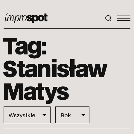
ImproSpot
Tag:
Stanisław
Matys