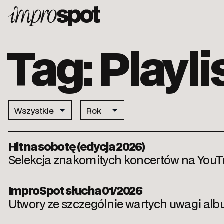
ImproSpot
Tag: Playl
Hit na sobotę (edycja 2026)
Selekcja znakomitych koncertów na YouTube
ImproSpot słucha 01/2026
Utwory ze szczególnie wartych uwagi al