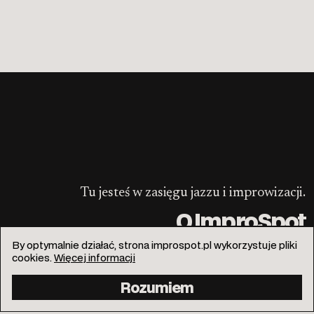
Tu jesteś w zasięgu jazzu i improwizacji.
O ImproSpot
By optymalnie działać, strona improspot.pl wykorzystuje pliki
cookies.
Więcej informacji
Rozumiem
info@improspot.pl