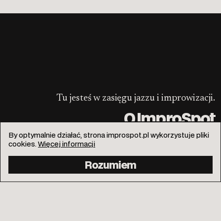
Tu jesteś w zasięgu jazzu i improwizacji.
O ImproSpot
By optymalnie działać, strona improspot.pl wykorzystuje pliki
cookies.
Więcej informacji
Rozumiem
info@improspot.pl
Facebook
Instagram