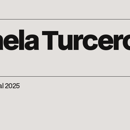
aela Turcer
val 2025