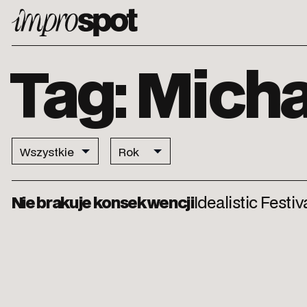
ImproSpot
Tag: Mich
Nie brakuje konsekwencji
Idealistic Festi