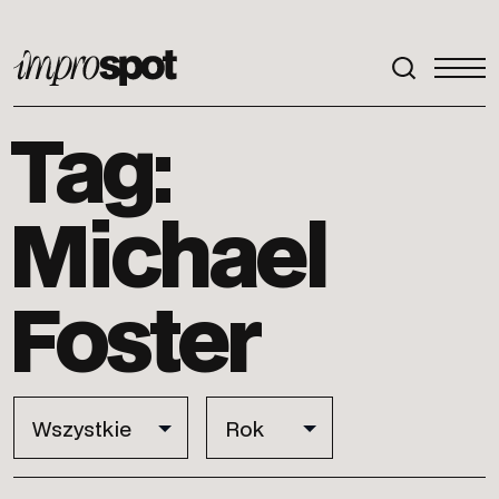
ImproSpot
Tag:
Michael
Foster