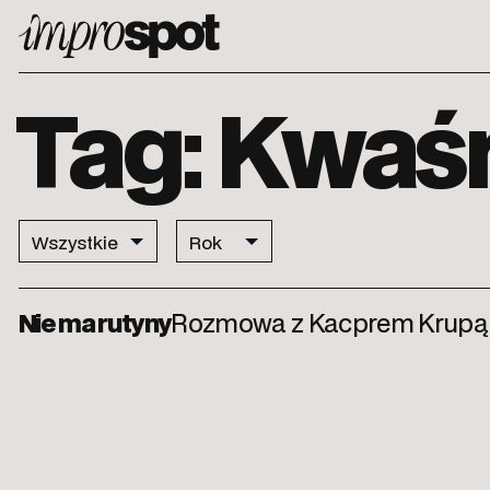
ImproSpot
Tag: Kwaś
Nie ma rutyny
Rozmowa z Kacprem Krupą