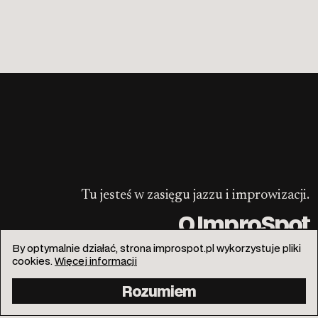
Tu jesteś w zasięgu jazzu i improwizacji.
O ImproSpot
By optymalnie działać, strona improspot.pl wykorzystuje pliki
cookies.
Więcej informacji
Rozumiem
info@improspot.pl