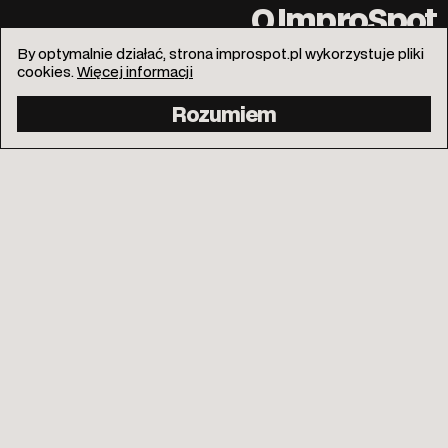
O ImproSpot
By optymalnie działać, strona improspot.pl wykorzystuje pliki
cookies.
Więcej informacji
Rozumiem
info@improspot.pl
Facebook
Instagram
Kontakt
Polityka prywatności
Wspieraj
© 2026
Design: Tomoki
ImproSpot
Code: 8080