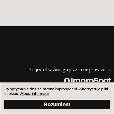
Tu jesteś w zasięgu jazzu i improwizacji.
O ImproSpot
By optymalnie działać, strona improspot.pl wykorzystuje pliki
cookies.
Więcej informacji
Rozumiem
info@improspot.pl