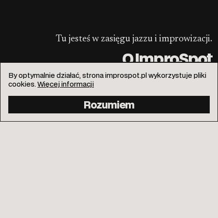
Tu jesteś w zasięgu jazzu i improwizacji.
O ImproSpot
By optymalnie działać, strona improspot.pl wykorzystuje pliki
cookies.
Więcej informacji
Rozumiem
info@improspot.pl
Facebook
Instagram
Kontakt
Polityka prywatności
Wspieraj