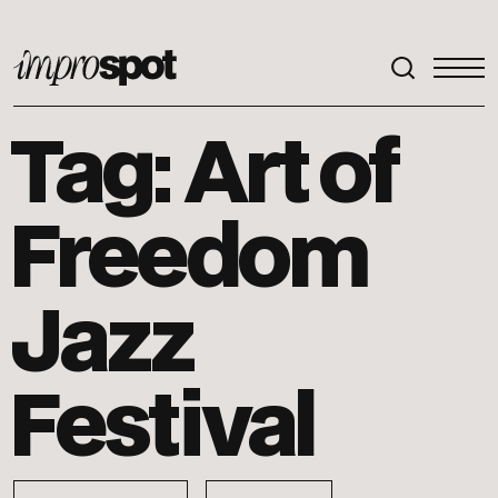
ImproSpot
Tag: Art of
Freedom
Jazz
Festival