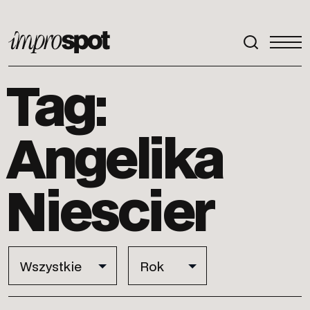
ImproSpot
Tag:
Angelika
Niescier