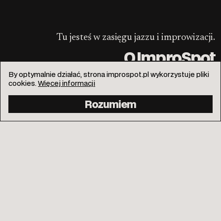
Tu jesteś w zasięgu jazzu i improwizacji.
O ImproSpot
By optymalnie działać, strona improspot.pl wykorzystuje pliki
cookies.
Więcej informacji
Rozumiem
info@improspot.pl
Facebook
Instagram
Kontakt
Polityka prywatności
Wspieraj