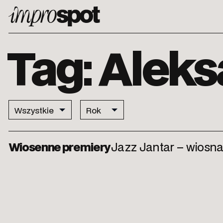
ImproSpot
Tag: Alek
Wiosenne premiery
Jazz Jantar – wiosna